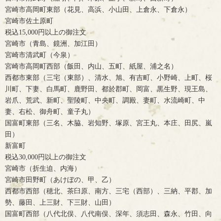
宮崎市高岡町東部（花見、高浜、小山田、上倉永、下倉永）
宮崎市佐土原町
税込15,000円以上の御注文
宮崎市（青島、鏡洲、加江田）
宮崎市清武町（今泉）
宮崎市高岡町西部（飯田、内山、五町、紙屋、浦之名）
西都市東部（三宅（東部）、清水、旭、有吉町、小野崎、上町、桜
川町、下妻、白馬町、鹿野田、都於郡町、岡富、黒生野、現王島、
岩爪、荒武、新町、聖陵町、中央町、調殿、妻町、水流崎町、中
妻、右松、御舟町、童子丸）
国富町東部（三名、木脇、岩知野、塚原、宮王丸、本庄、田尻、嵐
田）
新富町
税込30,000円以上の御注文
宮崎市（折生迫、内海）
宮崎市田野町（あけぼの、甲、乙）
西都市西部（穂北、茶臼原、南方、三宅（西部）、三納、平郡、加
勢、藤田、上三財、下三財、山田）
国富町西部（八代北俣、八代南俣、深年、須志田、森永、竹田、向