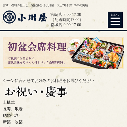
宮崎・都城の仕出し、宅配弁当は小川屋 大正7年創業100年の実績
宮崎店 8:00-17:30
MENU
（配送時間17:00）
都城店 9:00-17:00
シーンに合わせてお好みの
お料理をお選びください
上棟式
長寿、敬老
結婚記念
新築・改築