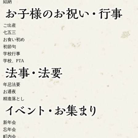
結納
ご出産
七五三
お食い初め
初節句
学校行事
学校、PTA
年忌法要
お通夜
精進落とし
新年会
忘年会
町内会