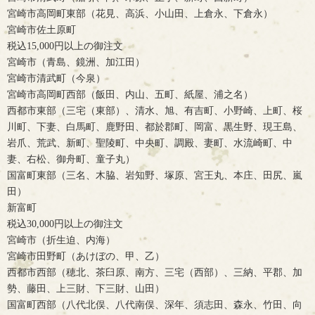
宮崎市高岡町東部（花見、高浜、小山田、上倉永、下倉永）
宮崎市佐土原町
税込15,000円以上の御注文
宮崎市（青島、鏡洲、加江田）
宮崎市清武町（今泉）
宮崎市高岡町西部（飯田、内山、五町、紙屋、浦之名）
西都市東部（三宅（東部）、清水、旭、有吉町、小野崎、上町、桜
川町、下妻、白馬町、鹿野田、都於郡町、岡富、黒生野、現王島、
岩爪、荒武、新町、聖陵町、中央町、調殿、妻町、水流崎町、中
妻、右松、御舟町、童子丸）
国富町東部（三名、木脇、岩知野、塚原、宮王丸、本庄、田尻、嵐
田）
新富町
税込30,000円以上の御注文
宮崎市（折生迫、内海）
宮崎市田野町（あけぼの、甲、乙）
西都市西部（穂北、茶臼原、南方、三宅（西部）、三納、平郡、加
勢、藤田、上三財、下三財、山田）
国富町西部（八代北俣、八代南俣、深年、須志田、森永、竹田、向