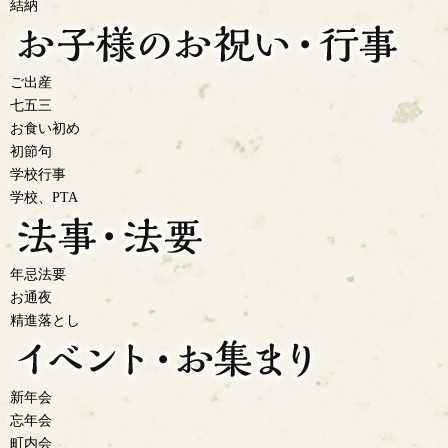
結納
ご出産
七五三
お食い初め
初節句
学校行事
学校、PTA
年忌法要
お通夜
精進落とし
新年会
忘年会
町内会