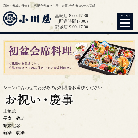
宮崎・都城の仕出し、宅配弁当は小川屋 大正7年創業100年の実績
宮崎店 8:00-17:30
MENU
（配送時間17:00）
都城店 9:00-17:00
シーンに合わせてお好みの
お料理をお選びください
上棟式
長寿、敬老
結婚記念
新築・改築