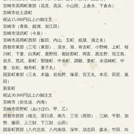
宮崎市高岡町東部（花見、高浜、小山田、上倉永、下倉永）
宮崎市佐土原町
税込15,000円以上の御注文
宮崎市（青島、鏡洲、加江田）
宮崎市清武町（今泉）
宮崎市高岡町西部（飯田、内山、五町、紙屋、浦之名）
西都市東部（三宅（東部）、清水、旭、有吉町、小野崎、上町、桜
川町、下妻、白馬町、鹿野田、都於郡町、岡富、黒生野、現王島、
岩爪、荒武、新町、聖陵町、中央町、調殿、妻町、水流崎町、中
妻、右松、御舟町、童子丸）
国富町東部（三名、木脇、岩知野、塚原、宮王丸、本庄、田尻、嵐
田）
新富町
税込30,000円以上の御注文
宮崎市（折生迫、内海）
宮崎市田野町（あけぼの、甲、乙）
西都市西部（穂北、茶臼原、南方、三宅（西部）、三納、平郡、加
勢、藤田、上三財、下三財、山田）
国富町西部（八代北俣、八代南俣、深年、須志田、森永、竹田、向