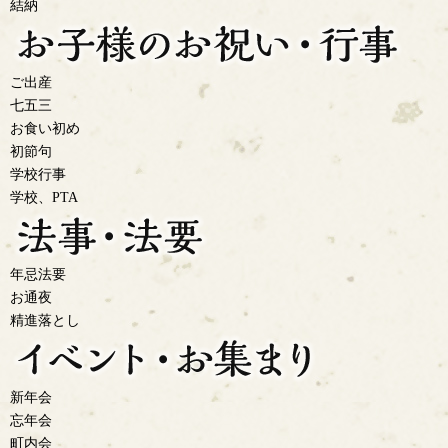
結納
ご出産
七五三
お食い初め
初節句
学校行事
学校、PTA
年忌法要
お通夜
精進落とし
新年会
忘年会
町内会