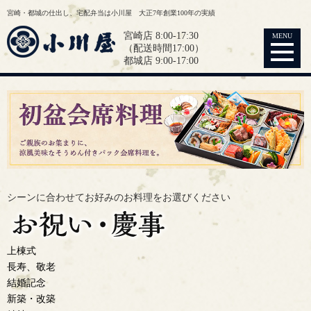
宮崎・都城の仕出し、宅配弁当は小川屋 大正7年創業100年の実績
宮崎店 8:00-17:30
MENU
（配送時間17:00）
都城店 9:00-17:00
シーンに合わせてお好みの
お料理をお選びください
上棟式
長寿、敬老
結婚記念
新築・改築