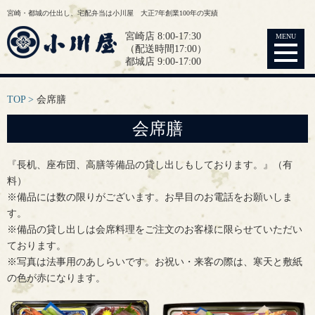
宮崎・都城の仕出し、宅配弁当は小川屋 大正7年創業100年の実績
宮崎店 8:00-17:30
MENU
（配送時間17:00）
都城店 9:00-17:00
TOP
会席膳
会席膳
『長机、座布団、高膳等備品の貸し出しもしております。』（有
料）
※備品には数の限りがございます。お早目のお電話をお願いしま
す。
※備品の貸し出しは会席料理をご注文のお客様に限らせていただい
ております。
※写真は法事用のあしらいです。お祝い・来客の際は、寒天と敷紙
の色が赤になります。