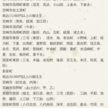
宮崎市高岡町東部（花見、高浜、小山田、上倉永、下倉永）
宮崎市佐土原町
税込15,000円以上の御注文
宮崎市（青島、鏡洲、加江田）
宮崎市清武町（今泉）
宮崎市高岡町西部（飯田、内山、五町、紙屋、浦之名）
西都市東部（三宅（東部）、清水、旭、有吉町、小野崎、上町、桜
川町、下妻、白馬町、鹿野田、都於郡町、岡富、黒生野、現王島、
岩爪、荒武、新町、聖陵町、中央町、調殿、妻町、水流崎町、中
妻、右松、御舟町、童子丸）
国富町東部（三名、木脇、岩知野、塚原、宮王丸、本庄、田尻、嵐
田）
新富町
税込30,000円以上の御注文
宮崎市（折生迫、内海）
宮崎市田野町（あけぼの、甲、乙）
西都市西部（穂北、茶臼原、南方、三宅（西部）、三納、平郡、加
勢、藤田、上三財、下三財、山田）
国富町西部（八代北俣、八代南俣、深年、須志田、森永、竹田、向