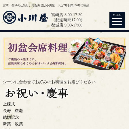
宮崎・都城の仕出し、宅配弁当は小川屋 大正7年創業100年の実績
宮崎店 8:00-17:30
MENU
（配送時間17:00）
都城店 9:00-17:00
シーンに合わせてお好みの
お料理をお選びください
上棟式
長寿、敬老
結婚記念
新築・改築