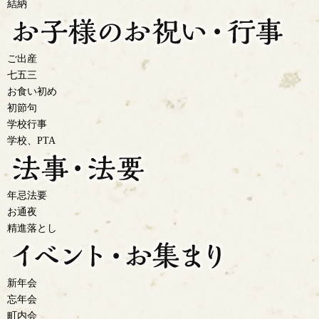
結納
ご出産
七五三
お食い初め
初節句
学校行事
学校、PTA
年忌法要
お通夜
精進落とし
新年会
忘年会
町内会