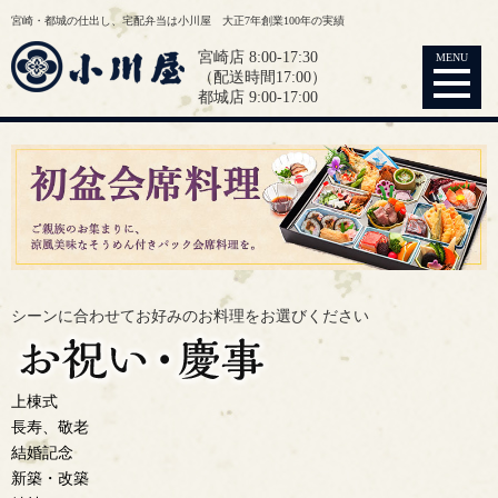
宮崎・都城の仕出し、宅配弁当は小川屋 大正7年創業100年の実績
宮崎店 8:00-17:30
MENU
（配送時間17:00）
都城店 9:00-17:00
シーンに合わせてお好みの
お料理をお選びください
上棟式
長寿、敬老
結婚記念
新築・改築