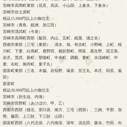
宮崎市高岡町東部（花見、高浜、小山田、上倉永、下倉永）
宮崎市佐土原町
税込15,000円以上の御注文
宮崎市（青島、鏡洲、加江田）
宮崎市清武町（今泉）
宮崎市高岡町西部（飯田、内山、五町、紙屋、浦之名）
西都市東部（三宅（東部）、清水、旭、有吉町、小野崎、上町、桜
川町、下妻、白馬町、鹿野田、都於郡町、岡富、黒生野、現王島、
岩爪、荒武、新町、聖陵町、中央町、調殿、妻町、水流崎町、中
妻、右松、御舟町、童子丸）
国富町東部（三名、木脇、岩知野、塚原、宮王丸、本庄、田尻、嵐
田）
新富町
税込30,000円以上の御注文
宮崎市（折生迫、内海）
宮崎市田野町（あけぼの、甲、乙）
西都市西部（穂北、茶臼原、南方、三宅（西部）、三納、平郡、加
勢、藤田、上三財、下三財、山田）
国富町西部（八代北俣、八代南俣、深年、須志田、森永、竹田、向