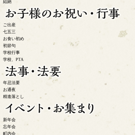
結納
ご出産
七五三
お食い初め
初節句
学校行事
学校、PTA
年忌法要
お通夜
精進落とし
新年会
忘年会
町内会