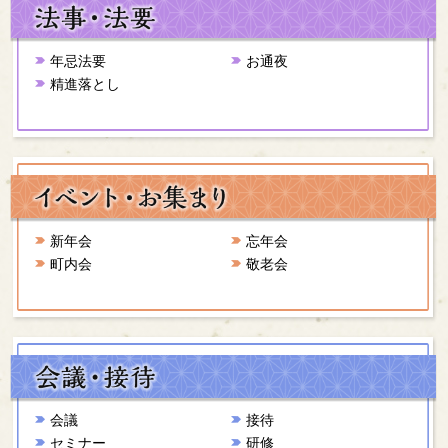
年忌法要
お通夜
精進落とし
新年会
忘年会
町内会
敬老会
会議
接待
セミナー
研修