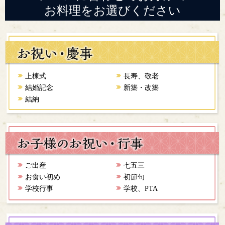
お料理をお選びください
上棟式
長寿、敬老
結婚記念
新築・改築
結納
ご出産
七五三
お食い初め
初節句
学校行事
学校、PTA