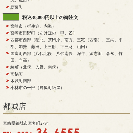
尻、嵐田）
新富町
税込30,000円以上の御注文
宮崎市（折生迫、内海）
宮崎市田野町（あけぼの、甲、乙）
西都市西部（穂北、茶臼原、南方、三宅（西部）、三納、平
郡、加勢、藤田、上三財、下三財、山田）
国富町西部（八代北俣、八代南俣、深年、須志田、森永、竹
田、向高）
綾町（北俣、入野、南俣）
高鍋町
木城町南部
小林市の一部（野尻町紙屋）
都城店
宮崎県都城市宮丸町2794