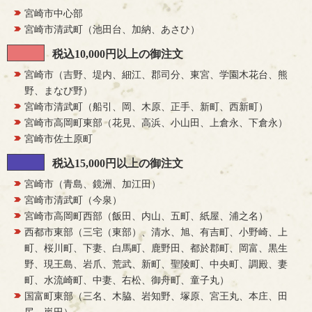
宮崎市中心部
宮崎市清武町（池田台、加納、あさひ）
税込10,000円以上の御注文
宮崎市（吉野、堤内、細江、郡司分、東宮、学園木花台、熊
野、まなび野）
宮崎市清武町（船引、岡、木原、正手、新町、西新町）
宮崎市高岡町東部（花見、高浜、小山田、上倉永、下倉永）
宮崎市佐土原町
税込15,000円以上の御注文
宮崎市（青島、鏡洲、加江田）
宮崎市清武町（今泉）
宮崎市高岡町西部（飯田、内山、五町、紙屋、浦之名）
西都市東部（三宅（東部）、清水、旭、有吉町、小野崎、上
町、桜川町、下妻、白馬町、鹿野田、都於郡町、岡富、黒生
野、現王島、岩爪、荒武、新町、聖陵町、中央町、調殿、妻
町、水流崎町、中妻、右松、御舟町、童子丸）
国富町東部（三名、木脇、岩知野、塚原、宮王丸、本庄、田