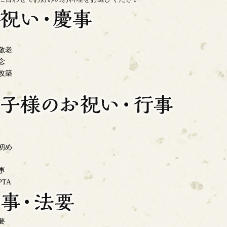
敬老
念
改築
初め
事
TA
要