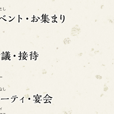
とし
ー
なし
ィ