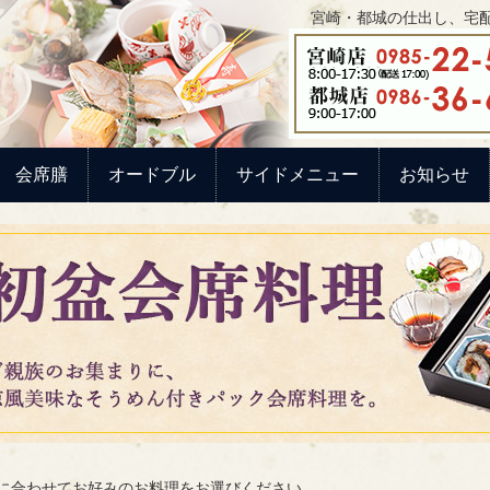
宮崎・都城の仕出し、宅配
会席膳
オードブル
サイドメニュー
お知らせ
に合わせてお好みの
お料理をお選びください