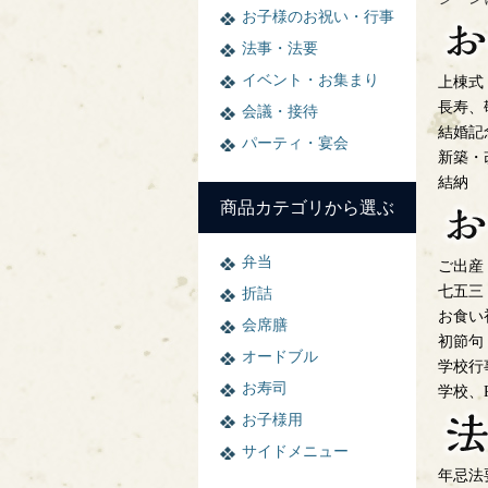
お子様のお祝い・行事
法事・法要
イベント・お集まり
上棟式
長寿、
会議・接待
結婚記
パーティ・宴会
新築・
結納
商品カテゴリから選ぶ
弁当
ご出産
七五三
折詰
お食い
会席膳
初節句
オードブル
学校行
お寿司
学校、P
お子様用
サイドメニュー
年忌法