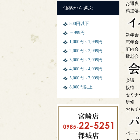
お通夜
価格から選ぶ
精進落
800円以下
～999円
新年会
1,000円～1,999円
忘年会
町内会
2,000円～2,999円
敬老会
3,000円～3,999円
4,000円～4,999円
5,000円～7,999円
会議
8,000円以上
接待
セミナ
研修
おもて
パーテ