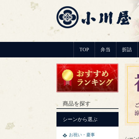
TOP
弁当
折詰
商品を探す
シーンから選ぶ
お祝い・慶事
シーン