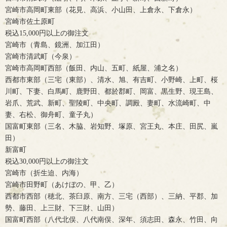
宮崎市高岡町東部（花見、高浜、小山田、上倉永、下倉永）
宮崎市佐土原町
税込15,000円以上の御注文
宮崎市（青島、鏡洲、加江田）
宮崎市清武町（今泉）
宮崎市高岡町西部（飯田、内山、五町、紙屋、浦之名）
西都市東部（三宅（東部）、清水、旭、有吉町、小野崎、上町、桜
川町、下妻、白馬町、鹿野田、都於郡町、岡富、黒生野、現王島、
岩爪、荒武、新町、聖陵町、中央町、調殿、妻町、水流崎町、中
妻、右松、御舟町、童子丸）
国富町東部（三名、木脇、岩知野、塚原、宮王丸、本庄、田尻、嵐
田）
新富町
税込30,000円以上の御注文
宮崎市（折生迫、内海）
宮崎市田野町（あけぼの、甲、乙）
西都市西部（穂北、茶臼原、南方、三宅（西部）、三納、平郡、加
勢、藤田、上三財、下三財、山田）
国富町西部（八代北俣、八代南俣、深年、須志田、森永、竹田、向