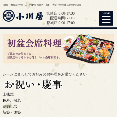
宮崎・都城の仕出し、宅配弁当は小川屋 大正7年創業100年の実績
宮崎店 8:00-17:30
MENU
（配送時間17:00）
都城店 9:00-17:00
シーンに合わせてお好みの
お料理をお選びください
上棟式
長寿、敬老
結婚記念
新築・改築