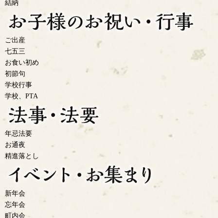
結納
ご出産
七五三
お食い初め
初節句
学校行事
学校、PTA
年忌法要
お通夜
精進落とし
新年会
忘年会
町内会