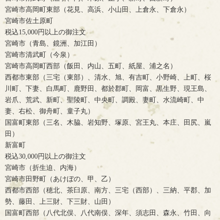
宮崎市高岡町東部（花見、高浜、小山田、上倉永、下倉永）
宮崎市佐土原町
税込15,000円以上の御注文
宮崎市（青島、鏡洲、加江田）
宮崎市清武町（今泉）
宮崎市高岡町西部（飯田、内山、五町、紙屋、浦之名）
西都市東部（三宅（東部）、清水、旭、有吉町、小野崎、上町、桜
川町、下妻、白馬町、鹿野田、都於郡町、岡富、黒生野、現王島、
岩爪、荒武、新町、聖陵町、中央町、調殿、妻町、水流崎町、中
妻、右松、御舟町、童子丸）
国富町東部（三名、木脇、岩知野、塚原、宮王丸、本庄、田尻、嵐
田）
新富町
税込30,000円以上の御注文
宮崎市（折生迫、内海）
宮崎市田野町（あけぼの、甲、乙）
西都市西部（穂北、茶臼原、南方、三宅（西部）、三納、平郡、加
勢、藤田、上三財、下三財、山田）
国富町西部（八代北俣、八代南俣、深年、須志田、森永、竹田、向