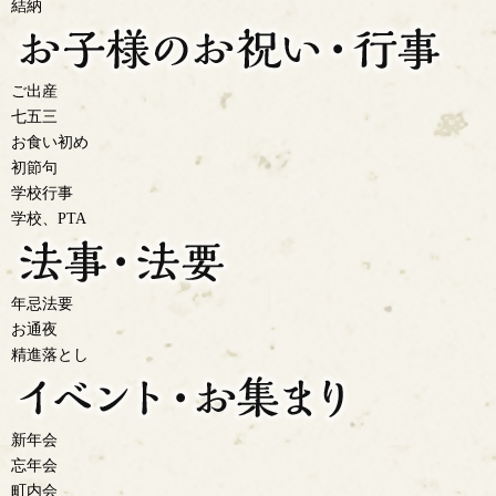
結納
ご出産
七五三
お食い初め
初節句
学校行事
学校、PTA
年忌法要
お通夜
精進落とし
新年会
忘年会
町内会