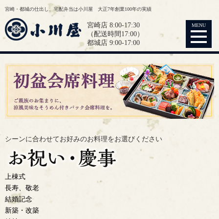
宮崎・都城の仕出し、宅配弁当は小川屋 大正7年創業100年の実績
宮崎店 8:00-17:30
MENU
（配送時間17:00）
都城店 9:00-17:00
シーンに合わせてお好みの
お料理をお選びください
上棟式
長寿、敬老
結婚記念
新築・改築