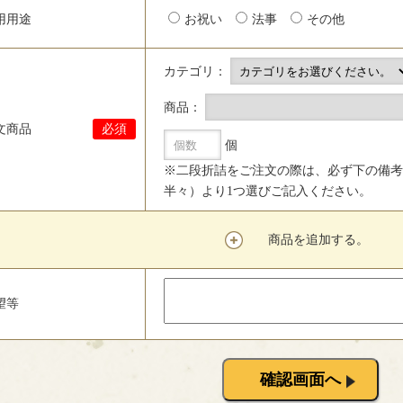
用用途
お祝い
法事
その他
カテゴリ：
商品：
文商品
必須
個
※二段折詰をご注文の際は、必ず下の備考
半々）より1つ選びご記入ください。
商品を追加する。
望等