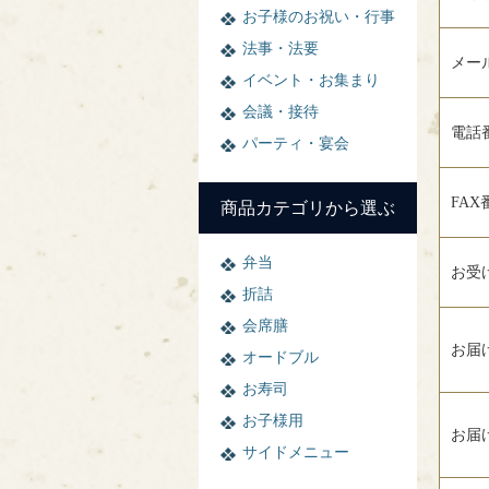
お子様のお祝い・行事
法事・法要
メー
イベント・お集まり
会議・接待
電話
パーティ・宴会
FAX
商品カテゴリから選ぶ
弁当
お受
折詰
会席膳
お届
オードブル
お寿司
お子様用
お届
サイドメニュー