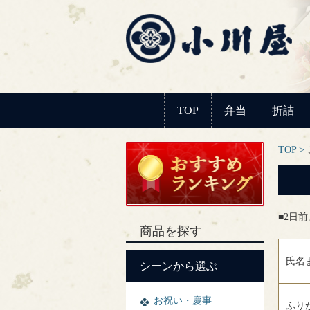
TOP
弁当
折詰
TOP
■2日
商品を探す
氏名
シーンから選ぶ
お祝い・慶事
ふり