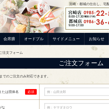
宮崎・都城の仕出し、宅配
会席膳
オードブル
サイドメニュー
お知らせ
ご注文フォーム
ご注文フォーム
前までのご注文のみ対応できます。
または団体名
必須
がな