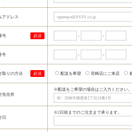
ルアドレス
-
-
番号
必須
-
-
番号
け取りの方法
必須
配送を希望
宮崎店にご来店
※配送をご希望の場合はご入力ください。
け先住所
※2日前までのご注文まで承ります。
け日