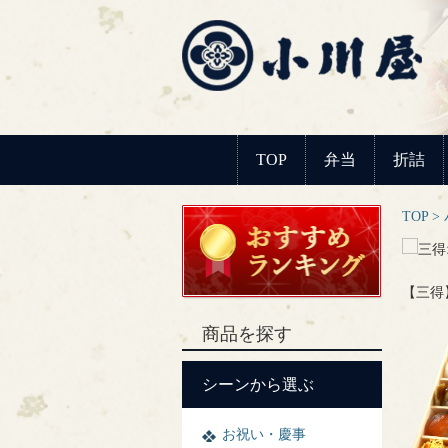
TOP
弁当
折詰
TOP
【三得
商品を探す
シーンから選ぶ
お祝い・慶事