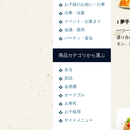
お子様のお祝い・行事
法事・法要
イベント・お集まり
1 夢
会議・接待
一つ一
盛り合
パーティ・宴会
モン、穴
商品カテゴリから選ぶ
弁当
折詰
会席膳
オードブル
お寿司
お子様用
サイドメニュー