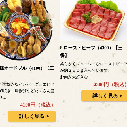
8 ローストビーフ（4300）【三
得】
柔らかくジューシーなローストビー
子様オードブル（4100）【三
が約２５０ｇ入っています。
お肉が大好きな...
4300円（税込
が大好きなハンバーグ、エビフ
卵焼き、唐揚げなどたくさん盛
詳しく見る
...
4100円（税込）
詳しく見る