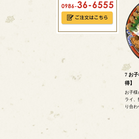
7 お
得】
お子様
ライ、
り合わせ