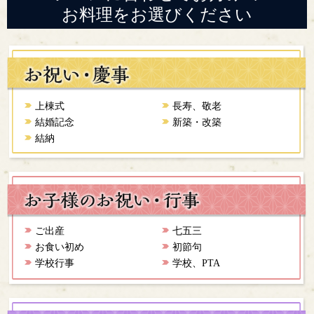
お料理をお選びください
上棟式
長寿、敬老
結婚記念
新築・改築
結納
ご出産
七五三
お食い初め
初節句
学校行事
学校、PTA