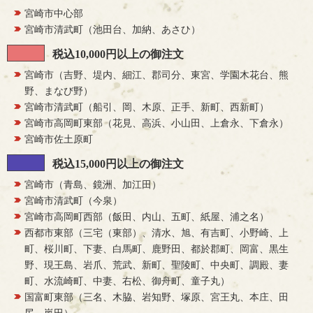
宮崎市中心部
宮崎市清武町（池田台、加納、あさひ）
税込10,000円以上の御注文
宮崎市（吉野、堤内、細江、郡司分、東宮、学園木花台、熊
野、まなび野）
宮崎市清武町（船引、岡、木原、正手、新町、西新町）
宮崎市高岡町東部（花見、高浜、小山田、上倉永、下倉永）
宮崎市佐土原町
税込15,000円以上の御注文
宮崎市（青島、鏡洲、加江田）
宮崎市清武町（今泉）
宮崎市高岡町西部（飯田、内山、五町、紙屋、浦之名）
西都市東部（三宅（東部）、清水、旭、有吉町、小野崎、上
町、桜川町、下妻、白馬町、鹿野田、都於郡町、岡富、黒生
野、現王島、岩爪、荒武、新町、聖陵町、中央町、調殿、妻
町、水流崎町、中妻、右松、御舟町、童子丸）
国富町東部（三名、木脇、岩知野、塚原、宮王丸、本庄、田