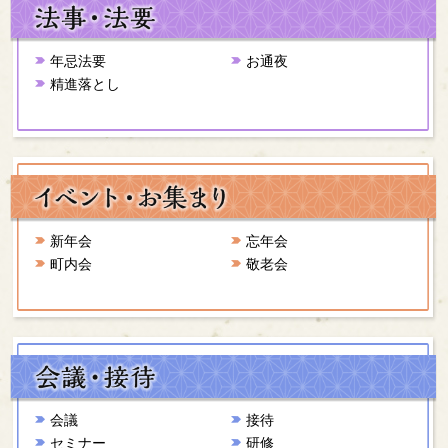
年忌法要
お通夜
精進落とし
新年会
忘年会
町内会
敬老会
会議
接待
セミナー
研修