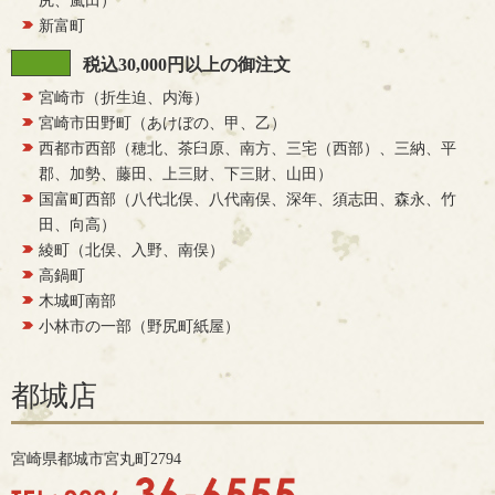
尻、嵐田）
新富町
税込30,000円以上の御注文
宮崎市（折生迫、内海）
宮崎市田野町（あけぼの、甲、乙）
西都市西部（穂北、茶臼原、南方、三宅（西部）、三納、平
郡、加勢、藤田、上三財、下三財、山田）
国富町西部（八代北俣、八代南俣、深年、須志田、森永、竹
田、向高）
綾町（北俣、入野、南俣）
高鍋町
木城町南部
小林市の一部（野尻町紙屋）
都城店
宮崎県都城市宮丸町2794