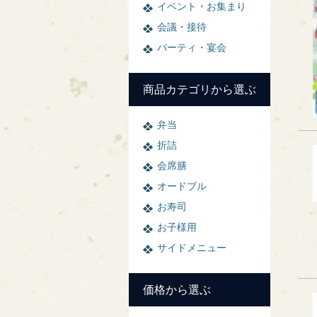
イベント・お集まり
会議・接待
パーティ・宴会
商品カテゴリから選ぶ
弁当
折詰
会席膳
オードブル
お寿司
お子様用
サイドメニュー
価格から選ぶ