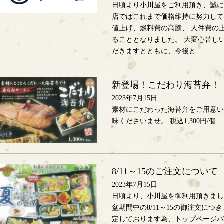
日頃より小川屋をご利用頂き、誠に
店ではこれまで価格維持に努力して
値上げ、燃料費の高騰、 人件費の
ることとなりました。 大変心苦し
だきますとともに、今後と…
新登場！こだわり海苔弁！
2023年7月15日
素材にこだわった海苔弁をご用意い
味くださいませ。 税込1,300円/個
8/11～15のご注文について
2023年7月15日
日頃より、小川屋を御利用頂きまし
盆期間中の8/11～15の御注文に
定しております為、トップページバ