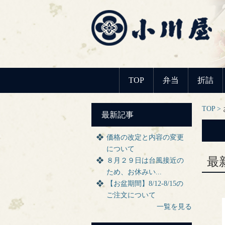
TOP
弁当
折詰
TOP
最新記事
価格の改定と内容の変更
について
最
８月２９日は台風接近の
ため、お休みい...
【お盆期間】8/12-8/15の
ご注文について
一覧を見る