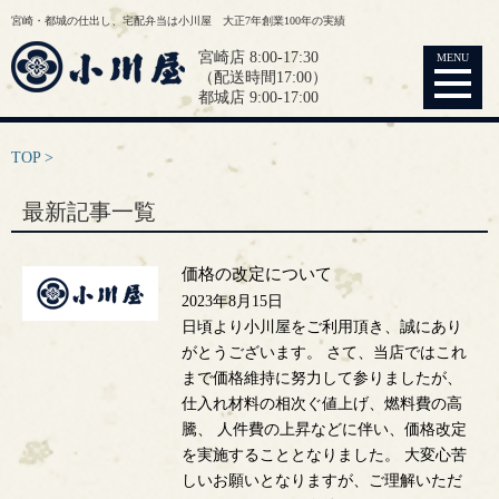
宮崎・都城の仕出し、宅配弁当は小川屋 大正7年創業100年の実績
宮崎店 8:00-17:30
MENU
（配送時間17:00）
都城店 9:00-17:00
TOP
最新記事一覧
価格の改定について
2023年8月15日
日頃より小川屋をご利用頂き、誠にあり
がとうございます。 さて、当店ではこれ
まで価格維持に努力して参りましたが、
仕入れ材料の相次ぐ値上げ、燃料費の高
騰、 人件費の上昇などに伴い、価格改定
を実施することとなりました。 大変心苦
しいお願いとなりますが、ご理解いただ