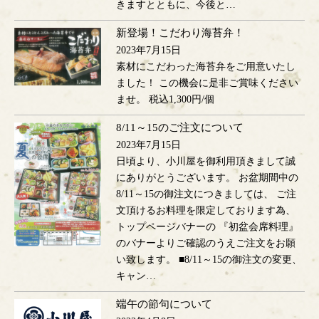
きますとともに、今後と…
新登場！こだわり海苔弁！
2023年7月15日
素材にこだわった海苔弁をご用意いたし
ました！ この機会に是非ご賞味ください
ませ。 税込1,300円/個
8/11～15のご注文について
2023年7月15日
日頃より、小川屋を御利用頂きまして誠
にありがとうございます。 お盆期間中の
8/11～15の御注文につきましては、 ご注
文頂けるお料理を限定しております為、
トップページバナーの 『初盆会席料理』
のバナーよりご確認のうえご注文をお願
い致します。 ■8/11～15の御注文の変更、
キャン…
端午の節句について