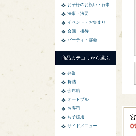
お子様のお祝い・行事
法事・法要
イベント・お集まり
会議・接待
パーティ・宴会
商品カテゴリから選ぶ
弁当
折詰
会席膳
オードブル
お寿司
お子様用
サイドメニュー