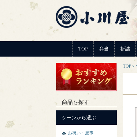
TOP
弁当
折詰
TOP
商品を探す
シーンから選ぶ
お祝い・慶事