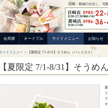
宮崎・都城の仕出し、宅配
会席膳
オードブル
サイドメニュー
お知らせ
サイドメニュー
【夏限定 7/1-8/31】そうめん（パック入り）
【夏限定 7/1-8/31】そ
夏
う
で
す