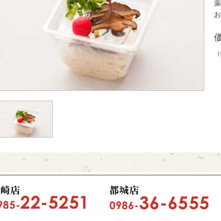
薬
お
（